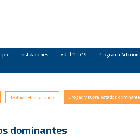
uipo
Instalaciones
ARTÍCULOS
Programa Adiccion
Default Humanístico
Drogas y supra-estados dominante
os dominantes