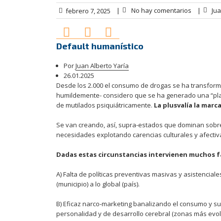
|
No hay comentarios
|
Jua
febrero 7, 2025
Default humanístico
Por
Juan Alberto Yaría
26.01.2025
Desde los 2.000 el consumo de drogas se ha transform
humildemente- considero que se ha generado una “plan
de mutilados psiquiátricamente.
La plusvalía la mar
Se van creando, así, supra-estados que dominan sobre 
necesidades explotando carencias culturales y afectiva
Dadas estas circunstancias intervienen muchos fa
A) Falta de políticas preventivas masivas y asistencial
(municipio) a lo global (país).
B) Eficaz narco-marketing banalizando el consumo y 
personalidad y de desarrollo cerebral (zonas más evol