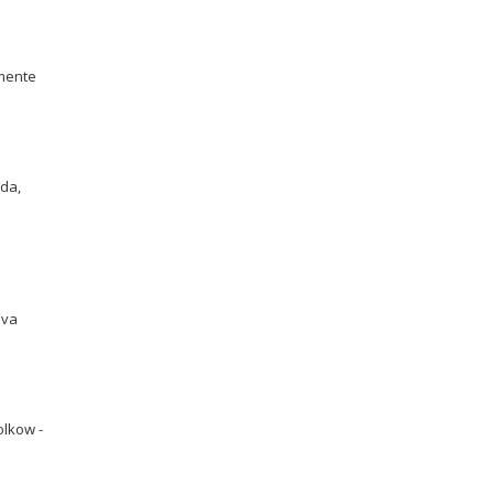
lmente
ída,
 va
olkow -