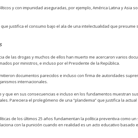
líticos y con impunidad aseguradas, por ejemplo, América Latina y Asia s
que justifica el consumo bajo el ala de una intelectualidad que presume s
S
ncia de las drogas y muchos de ellos han muerto me acercaron varios do
rmados por ministros, e incluso por el Presidente de la República.
smitieron documentos parecidos e incluso con firma de autoridades supr
ganismos internacionales.
se y que en sus consecuencias e incluso en los fundamentos muestran sus 
es. Pareciera el prolegómeno de una “plandemia” que justifica la actual
íticas de los últimos 25 años fundamentan la política preventiva como un 
 relaciona con la punición cuando en realidad es un acto educativo basado 