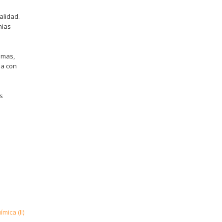
alidad.
nias
smas,
da con
s
mica (II)