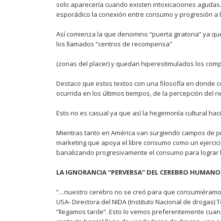
solo aparecería cuando existen intoxicaciones agudas. 
esporádico la conexión entre consumo y progresión a 
Así comienza la que denomino “puerta giratoria” ya q
los llamados “centros de recompensa”
(zonas del placer) y quedan hiperestimulados los com
Destaco que estos textos con una filosofía en donde 
ocurrida en los últimos tiempos, de la percepción del r
Esto no es casual ya que así la hegemonía cultural hac
Mientras tanto en América van surgiendo campos de pr
marketing que apoya el libre consumo como un ejercicio
banalizando progresivamente el consumo para lograr l
LA IGNORANCIA “PERVERSA” DEL CEREBRO HUMANO
“…nuestro cerebro no se creó para que consumiéramos d
USA- Directora del NIDA (Instituto Nacional de drogas) 
“llegamos tarde”. Esto lo vemos preferentemente cua