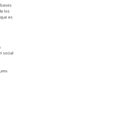
s bases
e los
 que es
s
n social
nsumo