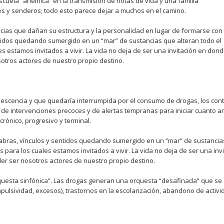
scuela “anémica” en la transmisión de notas de vida y una familia
es y senderos; todo esto parece dejar a muchos en el camino.
cias que dañan su estructura y la personalidad en lugar de formarse con 
ntidos quedando sumergido en un “mar” de sustancias que alteran todo el
es estamos invitados a vivir. La vida no deja de ser una invitación en don
otros actores de nuestro propio destino.
lescencia y que quedaría interrumpida por el consumo de drogas, los con
lta de intervenciones precoces y de alertas tempranas para iniciar cuanto a
rónico, progresivo y terminal.
labras, vínculos y sentidos quedando sumergido en un “mar” de sustanci
s para los cuales estamos invitados a vivir. La vida no deja de ser una inv
er ser nosotros actores de nuestro propio destino.
rquesta sinfónica”. Las drogas generan una orquesta “desafinada” que se
ulsividad, excesos), trastornos en la escolarización, abandono de activi