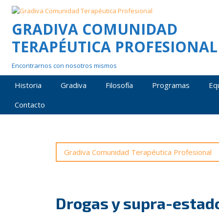
Skip
to
GRADIVA COMUNIDAD
content
TERAPÉUTICA PROFESIONAL
Encontrarnos con nosotros mismos
Historia
Gradiva
Filosofía
Programas
Eq
Contacto
Gradiva Comunidad Terapéutica Profesional
Drogas y supra-estad