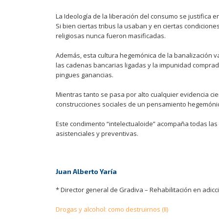
La Ideología de la liberación del consumo se justifica
Si bien ciertas tribus la usaban y en ciertas condicion
religiosas nunca fueron masificadas.
Además, esta cultura hegemónica de la banalización va
las cadenas bancarias ligadas y la impunidad comprad
pingues ganancias.
Mientras tanto se pasa por alto cualquier evidencia c
construcciones sociales de un pensamiento hegemónico 
Este condimento “intelectualoide” acompaña todas las p
asistenciales y preventivas.
Juan Alberto Yaría
* Director general de Gradiva – Rehabilitación en adic
Navegación
Drogas y alcohol: como destruirnos (II)