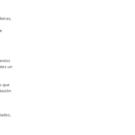
letras,
de
textos
ntes un
as que
itación
dades,