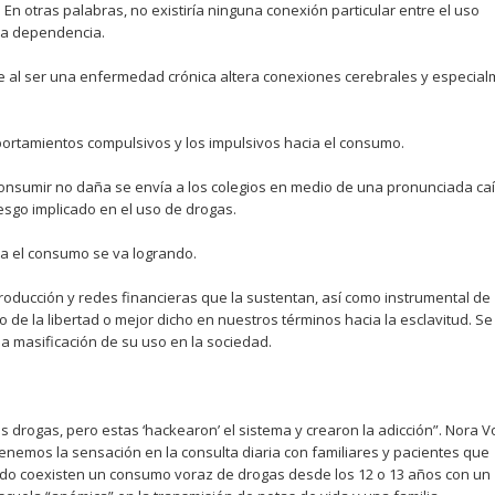
En otras palabras, no existiría ninguna conexión particular entre el uso
la dependencia.
ue al ser una enfermedad crónica altera conexiones cerebrales y especia
portamientos compulsivos y los impulsivos hacia el consumo.
consumir no daña se envía a los colegios en medio de una pronunciada ca
iesgo implicado en el uso de drogas.
ia el consumo se va logrando.
oducción y redes financieras que la sustentan, así como instrumental de
 de la libertad o mejor dicho en nuestros términos hacia la esclavitud. Se
a masificación de su uso en la sociedad.
rogas, pero estas ‘hackearon’ el sistema y crearon la adicción”. Nora V
Tenemos la sensación en la consulta diaria con familiares y pacientes que
ndo coexisten un consumo voraz de drogas desde los 12 o 13 años con un