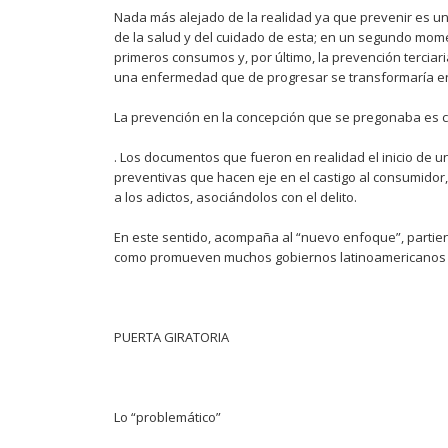
Nada más alejado de la realidad ya que prevenir es un
de la salud y del cuidado de esta; en un segundo mom
primeros consumos y, por último, la prevención tercia
una enfermedad que de progresar se transformaría en 
La prevención en la concepción que se pregonaba es cl
. Los documentos que fueron en realidad el inicio de una
preventivas que hacen eje en el castigo al consumidor,
a los adictos, asociándolos con el delito.
En este sentido, acompaña al “nuevo enfoque”, partien
como promueven muchos gobiernos latinoamericanos bas
PUERTA GIRATORIA
Lo “problemático”