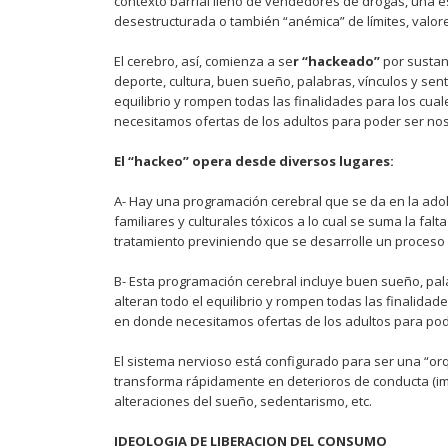
contexto barrial lleno de vendedores de drogas, una e
desestructurada o también “anémica” de límites, valor
El cerebro, así, comienza a se
r “hackeado”
por sustan
deporte, cultura, buen sueño, palabras, vínculos y se
equilibrio y rompen todas las finalidades para los cual
necesitamos ofertas de los adultos para poder ser nos
El “hackeo” opera desde diversos lugares:
A- Hay una programación cerebral que se da en la ado
familiares y culturales tóxicos a lo cual se suma la fa
tratamiento previniendo que se desarrolle un proceso c
B- Esta programación cerebral incluye buen sueño, pa
alteran todo el equilibrio y rompen todas las finalidade
en donde necesitamos ofertas de los adultos para pod
El sistema nervioso está configurado para ser una “o
transforma rápidamente en deterioros de conducta (imp
alteraciones del sueño, sedentarismo, etc.
IDEOLOGIA DE LIBERACION DEL CONSUMO