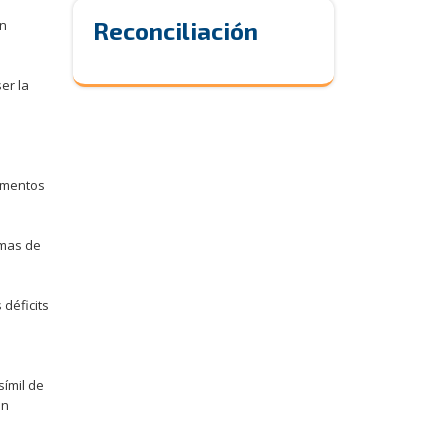
on
Reconciliación
er la
cumentos
emas de
déficits
símil de
en