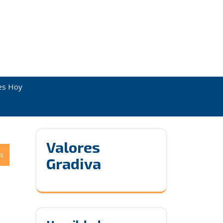
es Hoy
Valores
s
Gradiva