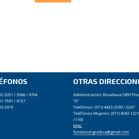
ÉFONOS
OTRAS DIRECCION
32-2051 / 3066 / 9704
Administración: Rivadavia 5897 Pis
31-7581 / 9137
“A”
33-2419
Teléfonos: (011) 4433-2590 / 0247
Teléfonos Mujeres: (011) 4583-1221
/1165
MAIL
fundaciongradiva@gmail.com