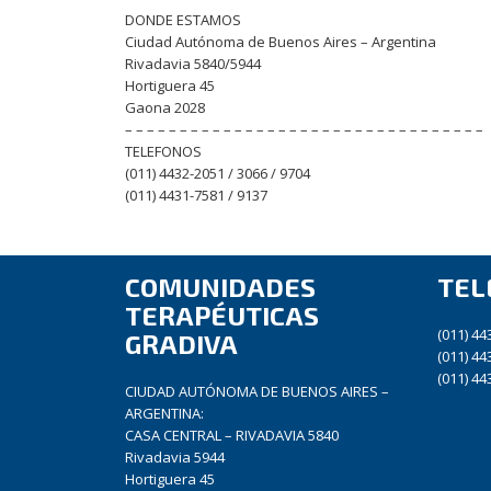
DONDE ESTAMOS
Ciudad Autónoma de Buenos Aires – Argentina
Rivadavia 5840/5944
Hortiguera 45
Gaona 2028
– – – – – – – – – – – – – – – – – – – – – – – – – – – – – – – – –
TELEFONOS
(011) 4432-2051 / 3066 / 9704
(011) 4431-7581 / 9137
COMUNIDADES
TEL
TERAPÉUTICAS
(011) 44
GRADIVA
(011) 44
(011) 44
CIUDAD AUTÓNOMA DE BUENOS AIRES –
ARGENTINA:
CASA CENTRAL – RIVADAVIA 5840
Rivadavia 5944
Hortiguera 45