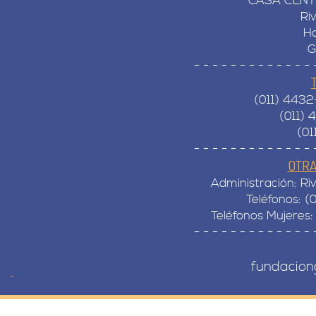
CASA CENTR
Ri
Ho
G
- - - - - - - - - - - - - 
(011) 4432
(011) 
(01
- - - - - - - - - - - - - 
OTRA
Administración: Ri
Teléfonos: 
Teléfonos Mujeres:
- - - - - - - - - - - - - 
fundacion