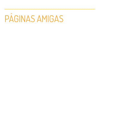
PÁGINAS AMIGAS
http://juanalbertoyaria.com.ar/
http://sos-padre.com.ar
DESCARGAR PDF - LEVANTATE Y ANDA!
© 2014 CTGRADIVA - Todos los derechos reservados.